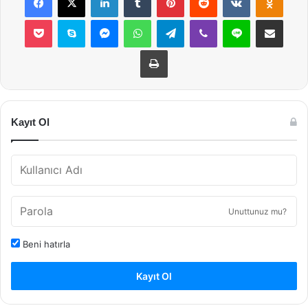
Pocket
Skype
Messenger
WhatsApp
Telegram
Viber
Line
E-Posta ile payla
Yazdır
Kayıt Ol
Unuttunuz mu?
Beni hatırla
Kayıt Ol