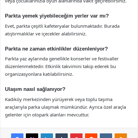
veya çocuklarınızla oyun alanlarında vakit geçirebilirsiniz.
Parkta yemek yiyebileceğim yerler var mı?
Evet, parkta çeşitli kafeteryalar bulunmaktadır. Burada
atıştırmalıklar ve içecekler alabilirsiniz.
Parkta ne zaman etkinlikler düzenleniyor?
Parkta yaz aylarında genellikle konserler ve festivaller
düzenlenmektedir. Etkinlik takvimini takip ederek bu
organizasyonlara katılabilirsiniz.
Ulaşım nasıl sağlanıyor?
Kadıköy merkezinden yürüyerek veya toplu taşıma
araçlarıyla parka ulaşmak mümkündür. Ayrıca özel araçla
gelenler için otopark alanları mevcuttur.
Facebook
X
LinkedIn
Tumblr
Pinterest
Reddit
VKontakte
Odnok