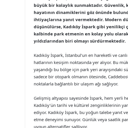
büyük bir kolaylık sunmaktadır. Güvenlik, k
hayatının dinamiklerini göz önünde bulund
ihtiyaçlarına yanıt vermektedir. Modern d
düşünülürse, Kadıköy İspark gibi yenilikçi
kalbinde park etmenin en kolay yolu olarak
yıldızlarından biri olmayı sürdürmektedir.
Kadıköy İspark, İstanbul’un en hareketli ve canlı
hatlarının kesişim noktasında yer alıyor. Bu m
yaşandığı bu bölge için park yeri arayışındaki s
sadece bir otopark olmanın ötesinde, Caddebos
noktalarla bağlantılı bir ulaşım ağı sağlıyor.
Gelişmiş altyapısı sayesinde İspark, hem yerli hem
Kadıköy’ün tarihi ve kültürel zenginliklerinin yanı
ediyor. Kadıköy İspark, bu yoğun talebe yanıt ve
etme deneyimi sunuyor. Günlük veya saatlik park
uygun alternatifler sağlıyor.