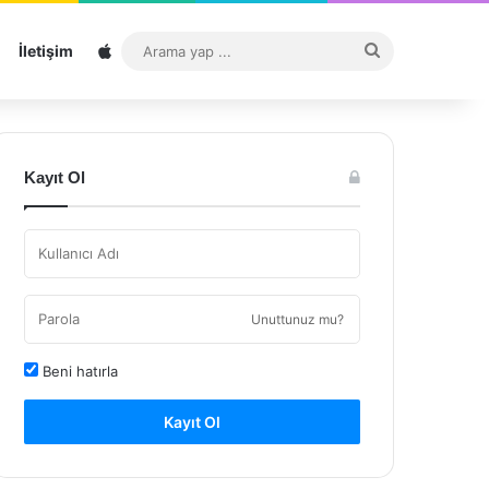
Sitemap
Arama
İletişim
yap
...
Kayıt Ol
Unuttunuz mu?
Beni hatırla
Kayıt Ol