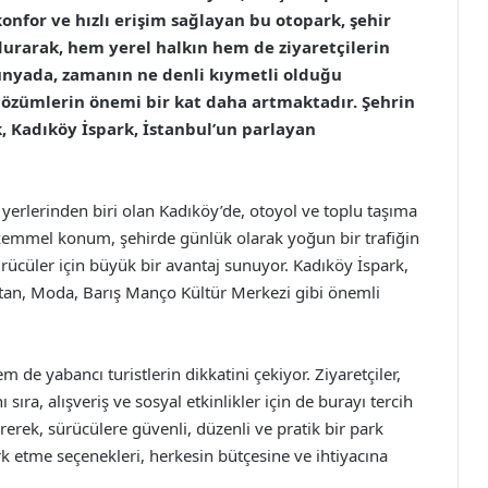
onfor ve hızlı erişim sağlayan bu otopark, şehir
urarak, hem yerel halkın hem de ziyaretçilerin
ünyada, zamanın ne denli kıymetli olduğu
 çözümlerin önemi bir kat daha artmaktadır. Şehrin
, Kadıköy İspark, İstanbul’un parlayan
 yerlerinden biri olan Kadıköy’de, otoyol ve toplu taşıma
ükemmel konum, şehirde günlük olarak yoğun bir trafiğin
ürücüler için büyük bir avantaj sunuyor. Kadıköy İspark,
tan, Moda, Barış Manço Kültür Merkezi gibi önemli
 de yabancı turistlerin dikkatini çekiyor. Ziyaretçiler,
 sıra, alışveriş ve sosyal etkinlikler için de burayı tercih
rerek, sürücülere güvenli, düzenli ve pratik bir park
 etme seçenekleri, herkesin bütçesine ve ihtiyacına