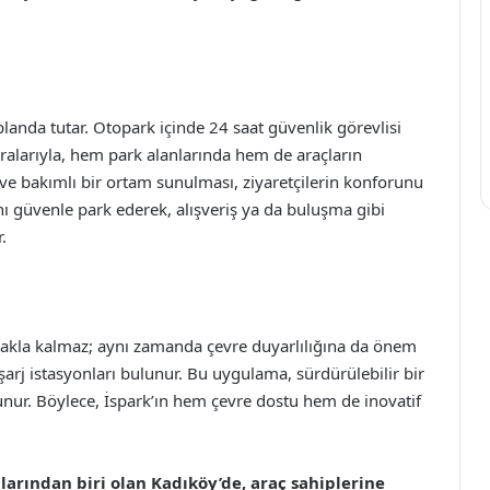
planda tutar. Otopark içinde 24 saat güvenlik görevlisi
ralarıyla, hem park alanlarında hem de araçların
ve bakımlı bir ortam sunulması, ziyaretçilerin konforunu
rını güvenle park ederek, alışveriş ya da buluşma gibi
.
makla kalmaz; aynı zamanda çevre duyarlılığına da önem
l şarj istasyonları bulunur. Bu uygulama, sürdürülebilir bir
unur. Böylece, İspark’ın hem çevre dostu hem de inovatif
arından biri olan Kadıköy’de, araç sahiplerine