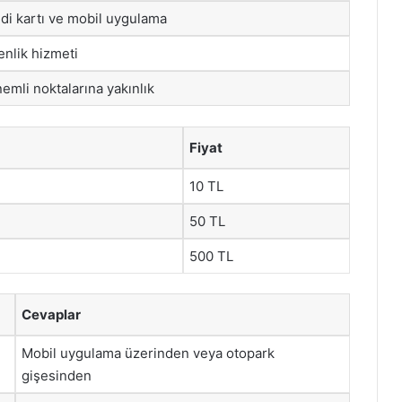
edi kartı ve mobil uygulama
nlik hizmeti
emli noktalarına yakınlık
Fiyat
10 TL
50 TL
500 TL
Cevaplar
Mobil uygulama üzerinden veya otopark
gişesinden