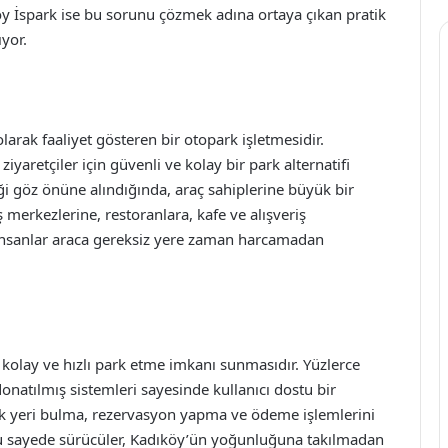
köy İspark ise bu sorunu çözmek adına ortaya çıkan pratik
ıyor.
larak faaliyet gösteren bir otopark işletmesidir.
iyaretçiler için güvenli ve kolay bir park alternatifi
ği göz önüne alındığında, araç sahiplerine büyük bir
 iş merkezlerine, restoranlara, kafe ve alışveriş
insanlar araca gereksiz yere zaman harcamadan
 kolay ve hızlı park etme imkanı sunmasıdır. Yüzlerce
donatılmış sistemleri sayesinde kullanıcı dostu bir
k yeri bulma, rezervasyon yapma ve ödeme işlemlerini
Bu sayede sürücüler, Kadıköy’ün yoğunluğuna takılmadan