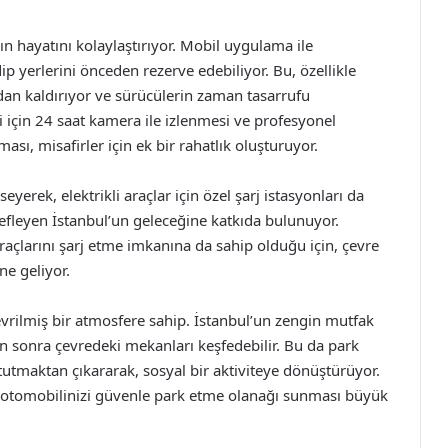
ın hayatını kolaylaştırıyor. Mobil uygulama ile
dip yerlerini önceden rezerve edebiliyor. Bu, özellikle
adan kaldırıyor ve sürücülerin zaman tasarrufu
i için 24 saat kamera ile izlenmesi ve profesyonel
ası, misafirler için ek bir rahatlık oluşturuyor.
yerek, elektrikli araçlar için özel şarj istasyonları da
defleyen İstanbul’un geleceğine katkıda bulunuyor.
 araçlarını şarj etme imkanına da sahip olduğu için, çevre
ine geliyor.
evrilmiş bir atmosfere sahip. İstanbul’un zengin mutfak
n sonra çevredeki mekanları keşfedebilir. Bu da park
tutmaktan çıkararak, sosyal bir aktiviteye dönüştürüyor.
, otomobilinizi güvenle park etme olanağı sunması büyük