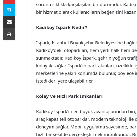
Skype
sorunu sıklıkla karşılaşılan bir durumdur. Kadı
bir hizmet olarak kullanıcıların beğenisini kazan
E-Posta ile paylaş
Kadıköy İspark Nedir?
Yazdır
İspark, İstanbul Büyükşehir Belediyesi’ne bağlı o
Kadıköy’deki otoparkları, hem yerli halk hem de z
sunmaktadır. Kadıköy İspark, şehrin yoğun trafi
kolaylık sağlar. İspark’ın park alanları, özellikle
merkezlerine yakın konumda bulunur, böylece 
istedikleri yere ulaşabilirler.
Kolay ve Hızlı Park İmkanları
Kadıköy İspark’ın en büyük avantajlarından biri,
araç kapasiteli otoparklar, modern teknoloji ile 
deneyim sağlar. Mobil uygulama sayesinde, par
hızlı bir şekilde gerçekleştirmek mümkündür. 