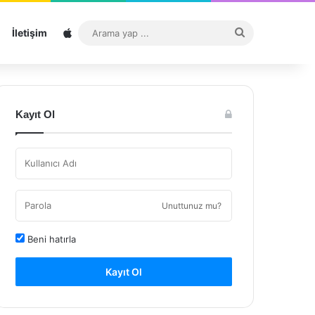
Sitemap
Arama
İletişim
yap
...
Kayıt Ol
Unuttunuz mu?
Beni hatırla
Kayıt Ol