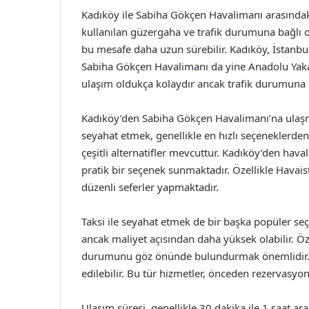
Kadıköy ile Sabiha Gökçen Havalimanı arasındaki
kullanılan güzergaha ve trafik durumuna bağlı ol
bu mesafe daha uzun sürebilir. Kadıköy, İstanbu
Sabiha Gökçen Havalimanı da yine Anadolu Yakas
ulaşım oldukça kolaydır ancak trafik durumuna d
Kadıköy’den Sabiha Gökçen Havalimanı’na ulaşma
seyahat etmek, genellikle en hızlı seçeneklerden
çeşitli alternatifler mevcuttur. Kadıköy’den ha
pratik bir seçenek sunmaktadır. Özellikle Havai
düzenli seferler yapmaktadır.
Taksi ile seyahat etmek de bir başka popüler seçe
ancak maliyet açısından daha yüksek olabilir. Öz
durumunu göz önünde bulundurmak önemlidir. Alt
edilebilir. Bu tür hizmetler, önceden rezervasyo
Ulaşım süresi, genellikle 30 dakika ile 1 saat a