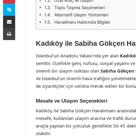
Özel Araç ile Ulaşım
Skype
Toplu Taşıma Seçenekleri
Alternatif Ulaşım Yöntemleri
E-Posta ile paylaş
Havalimanı Hakkında Bilgiler
Yazdır
Kadıköy ile Sabiha Gökçen Ha
İstanbul’un Anadolu Yakası’nda yer alan
Kadıkö
semttir. Özellikle genç nüfusu, sosyal yaşamı ve kü
önemli bir ulaşım noktası olan
Sabiha Gökçen
ile İstanbul’un önemli hava trafiğini yönetmekt
de ziyaretçiler için sıklıkla merak edilen bir kon
Mesafe ve Ulaşım Seçenekleri
Kadıköy ile Sabiha Gökçen Havalimanı arasındak
mesafe, kullanılan ulaşım aracına ve trafik duru
araçla yapılan bir yolculuk genellikle 30-45 daki
olabilir.