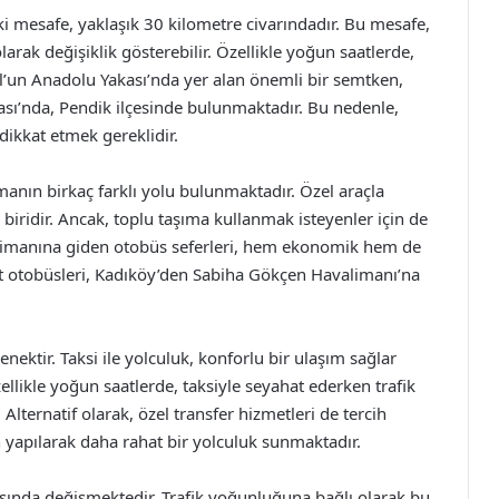
 mesafe, yaklaşık 30 kilometre civarındadır. Bu mesafe,
arak değişiklik gösterebilir. Özellikle yoğun saatlerde,
l’un Anadolu Yakası’nda yer alan önemli bir semtken,
ı’nda, Pendik ilçesinde bulunmaktadır. Bu nedenle,
ikkat etmek gereklidir.
nın birkaç farklı yolu bulunmaktadır. Özel araçla
 biridir. Ancak, toplu taşıma kullanmak isteyenler için de
valimanına giden otobüs seferleri, hem ekonomik hem de
st otobüsleri, Kadıköy’den Sabiha Gökçen Havalimanı’na
nektir. Taksi ile yolculuk, konforlu bir ulaşım sağlar
ellikle yoğun saatlerde, taksiyle seyahat ederken trafik
ernatif olarak, özel transfer hizmetleri de tercih
n yapılarak daha rahat bir yolculuk sunmaktadır.
rasında değişmektedir. Trafik yoğunluğuna bağlı olarak bu