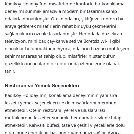
Kadıköy Holiday Inn, misafirlerine konforlu bir konaklama
deneyimi sunmak amacıyla modern bir tasarıma sahip
odalarla donatılmıştır. Otelin odaları, şıklığı ve konforu bir
araya getirerek misafirlerin rahat bir uyku çekmelerini
sağlamak için özenle tasarlanmıştır. Her odada düz ekran
televizyon, mini bar, çay-kahve seti ve ücretsiz Wi-Fi gibi
olanaklar bulunmaktadır. Ayrıca, odaların bazıları muhteşem
şehir manzarasına sahip olup, misafirlerin İstanbul’un
güzelliklerini odalarının konforunda izlemelerine olanak
tanır.
Restoran ve Yemek Seçenekleri
Kadıköy Holiday Inn, konaklama deneyiminin yanı sıra
lezzetli yemek seçenekleri ile de misafirlerini memnun
etmektedir. Otelin restoranı, yerel ve uluslararası
mutfaklardan lezzetler sunarak, her damak zevkine hitap
etmektedir. Kahvaltı büfesi, taze ve çeşitli yiyeceklerle dolu
olup, güne enerjik bir başlangıç yapmanızı sağlar. Ayrıca,