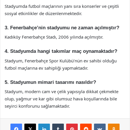
Stadyumda futbol maçlarının yanı sıra konserler ve çeşitli
sosyal etkinlikler de düzenlenmektedir.
3. Fenerbahçe’nin stadyumu ne zaman açılmıştır?
Kadıköy Fenerbahçe Stadı, 2006 yılında açılmıştır.
4. Stadyumda hangi takımlar maç oynamaktadır?
Stadyum, Fenerbahçe Spor Kulübü’nün ev sahibi olduğu
futbol maçlarına ev sahipliği yapmaktadır.
5. Stadyumun mimari tasarımı nasıldır?
Stadyum, modern cam ve çelik yapısıyla dikkat çekmekte
olup, yağmur ve kar gibi olumsuz hava koşullarında bile
seyirci konforunu sağlamaktadır.
Facebook
X
LinkedIn
Tumblr
Pinterest
Reddit
VKontakte
Odnok