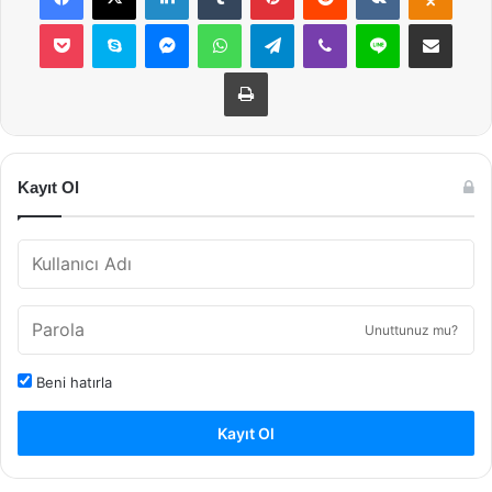
Pocket
Skype
Messenger
WhatsApp
Telegram
Viber
Line
E-Posta ile payla
Yazdır
Kayıt Ol
Unuttunuz mu?
Beni hatırla
Kayıt Ol