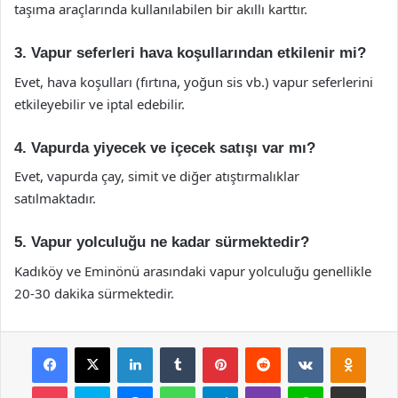
taşıma araçlarında kullanılabilen bir akıllı karttır.
3. Vapur seferleri hava koşullarından etkilenir mi?
Evet, hava koşulları (fırtına, yoğun sis vb.) vapur seferlerini
etkileyebilir ve iptal edebilir.
4. Vapurda yiyecek ve içecek satışı var mı?
Evet, vapurda çay, simit ve diğer atıştırmalıklar
satılmaktadır.
5. Vapur yolculuğu ne kadar sürmektedir?
Kadıköy ve Eminönü arasındaki vapur yolculuğu genellikle
20-30 dakika sürmektedir.
Facebook
X
LinkedIn
Tumblr
Pinterest
Reddit
VKontakte
Odnok
Pocket
Skype
Messenger
WhatsApp
Telegram
Viber
Line
E-Posta ile payla