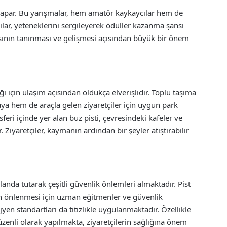
ği yapar. Bu yarışmalar, hem amatör kaykaycılar hem de
cılar, yeteneklerini sergileyerek ödüller kazanma şansı
iasının tanınması ve gelişmesi açısından büyük bir önem
ı için ulaşım açısından oldukça elverişlidir. Toplu taşıma
 yaya hem de araçla gelen ziyaretçiler için uygun park
eri içinde yer alan buz pisti, çevresindeki kafeler ve
 Ziyaretçiler, kaymanın ardından bir şeyler atıştırabilir
landa tutarak çeşitli güvenlik önlemleri almaktadır. Pist
ın önlenmesi için uzman eğitmenler ve güvenlik
jyen standartları da titizlikle uygulanmaktadır. Özellikle
zenli olarak yapılmakta, ziyaretçilerin sağlığına önem