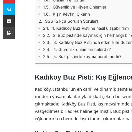
Skype
Güvenlik ve Hijyen Önlemleri
Kışın Keyfini Çıkarın
E-Posta ile paylaş
SSS (Sıkça Sorulan Sorular)
Yazdır
1. Kadıköy Buz Pisti'ne nasıl ulaşabilirim?
2. Buz pistinde kaymak için herhangi bir
3. Kadıköy Buz Pisti'nde etkinlikler düze
4. Güvenlik önlemleri nelerdir?
5. Buz pistinde kayma ücreti nedir?
Kadıköy Buz Pisti: Kış Eğlenc
Kadıköy, İstanbul’un en canlı ve dinamik semtler
modern yaşam alanlarıyla dikkat çeken bu semt,
çıkmaktadır. Kadıköy Buz Pisti, kış mevsiminde ai
vazgeçilmez bir adres haline gelmiştir. Buz pisti
eğlendirirken hem de kışın tadını çıkarmalarına 