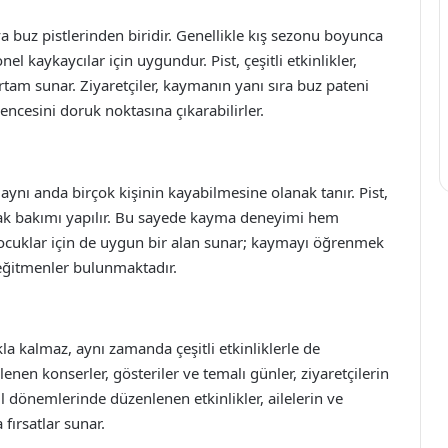
a buz pistlerinden biridir. Genellikle kış sezonu boyunca
 kaykaycılar için uygundur. Pist, çeşitli etkinlikler,
ortam sunar. Ziyaretçiler, kaymanın yanı sıra buz pateni
eğlencesini doruk noktasına çıkarabilirler.
 aynı anda birçok kişinin kayabilmesine olanak tanır. Pist,
olarak bakımı yapılır. Bu sayede kayma deneyimi hem
le çocuklar için de uygun bir alan sunar; kaymayı öğrenmek
 eğitmenler bulunmaktadır.
 kalmaz, aynı zamanda çeşitli etkinliklerle de
nlenen konserler, gösteriler ve temalı günler, ziyaretçilerin
il dönemlerinde düzenlenen etkinlikler, ailelerin ve
fırsatlar sunar.