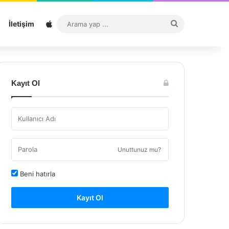
Sitemap
Arama
İletişim
yap
...
Kayıt Ol
Unuttunuz mu?
Beni hatırla
Kayıt Ol