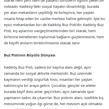
olarak hem yerli hem de yabancı turistlerin ilgisini çeken bir
noktadır. Kadıköy’deki sosyal hayatın dinamikliği, burada
yer alan mekanların çeşitliliği ile birleşince, her yaştan
insana hitap eden bir cazibe merkezi haline gelmiştir. İşte bu
eşsiz mekanlardan biri de Kadıköy Buz Pisti’dir. Kadıköy Buz
Pisti, kış aylarının vazgeçilmezlerinden biri olarak, hem
birbirine kenetlenen toplumsal bağların güçlenmesine, hem
de keyifli anıların biriktirilmesine olanak tanır.
Buz Pistinin Büyülü Dünyası
Kadıköy Buz Pisti, sadece bir kayma alanı değil, aynı
zamanda bir sosyal aktivite merkezidir. Buz üzerinde
kaymanın verdiği özgürlük hissi, insanları her yaştan
katılımcıyla bir araya getirir. Çocuklar, gençler ve aileler
burada keyif dolu anlar geçirirken, aynı zamanda spor
yapmanın tadını da çıkarırlar. Buz pistinin alanı, özellikle kış
mevsiminde yoğun ilgi görse de, her mevsim açık olmakta