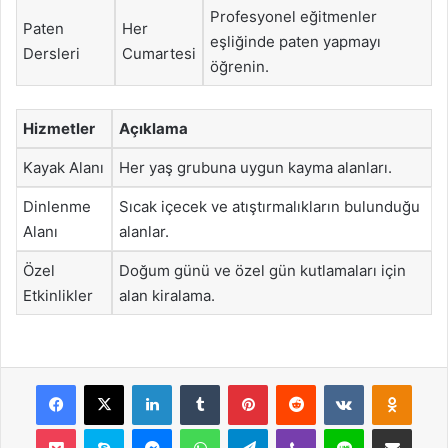
Profesyonel eğitmenler
Paten
Her
eşliğinde paten yapmayı
Dersleri
Cumartesi
öğrenin.
Hizmetler
Açıklama
Kayak Alanı
Her yaş grubuna uygun kayma alanları.
Dinlenme
Sıcak içecek ve atıştırmalıkların bulunduğu
Alanı
alanlar.
Özel
Doğum günü ve özel gün kutlamaları için
Etkinlikler
alan kiralama.
Facebook
X
LinkedIn
Tumblr
Pinterest
Reddit
VKontakte
Odnok
Pocket
Skype
Messenger
WhatsApp
Telegram
Viber
Line
E-Posta ile payla