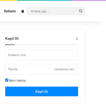
Sitemap
Arama
İletişim
yap
...
Kayıt Ol
Unuttunuz mu?
Beni hatırla
Kayıt Ol