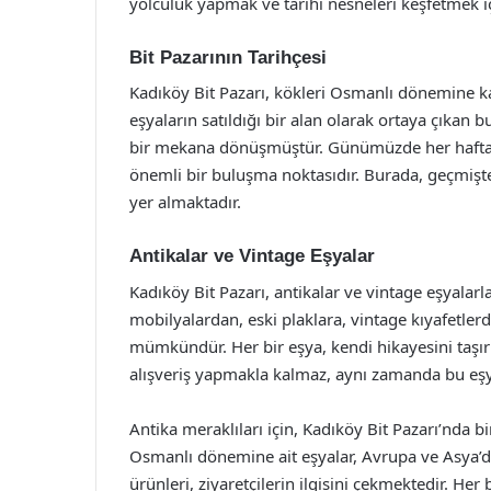
yolculuk yapmak ve tarihi nesneleri keşfetmek içi
Bit Pazarının Tarihçesi
Kadıköy Bit Pazarı, kökleri Osmanlı dönemine kad
eşyaların satıldığı bir alan olarak ortaya çıkan b
bir mekana dönüşmüştür. Günümüzde her hafta s
önemli bir buluşma noktasıdır. Burada, geçmiş
yer almaktadır.
Antikalar ve Vintage Eşyalar
Kadıköy Bit Pazarı, antikalar ve vintage eşyalar
mobilyalardan, eski plaklara, vintage kıyafetler
mümkündür. Her bir eşya, kendi hikayesini taşır v
alışveriş yapmakla kalmaz, aynı zamanda bu eşya
Antika meraklıları için, Kadıköy Bit Pazarı’nda b
Osmanlı dönemine ait eşyalar, Avrupa ve Asya’da
ürünleri, ziyaretçilerin ilgisini çekmektedir. Her