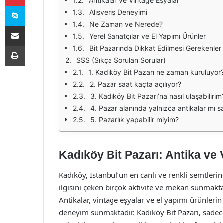
Antikalar ve Vintage Eşyalar
Skype
Alışveriş Deneyimi
Ne Zaman ve Nerede?
E-Posta ile paylaş
Yerel Sanatçılar ve El Yapımı Ürünler
Yazdır
Bit Pazarında Dikkat Edilmesi Gerekenler
SSS (Sıkça Sorulan Sorular)
1. Kadıköy Bit Pazarı ne zaman kuruluyor
2. Pazar saat kaçta açılıyor?
3. Kadıköy Bit Pazarı’na nasıl ulaşabilirim
4. Pazar alanında yalnızca antikalar mı s
5. Pazarlık yapabilir miyim?
Kadıköy Bit Pazarı: Antika ve 
Kadıköy, İstanbul’un en canlı ve renkli semtlerin
ilgisini çeken birçok aktivite ve mekan sunmakta
Antikalar, vintage eşyalar ve el yapımı ürünlerin 
deneyim sunmaktadır. Kadıköy Bit Pazarı, sadec