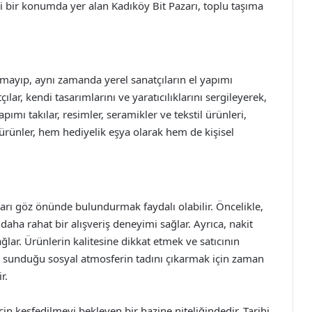
i bir konumda yer alan Kadıköy Bit Pazarı, toplu taşıma
kalmayıp, aynı zamanda yerel sanatçıların el yapımı
lar, kendi tasarımlarını ve yaratıcılıklarını sergileyerek,
pımı takılar, resimler, seramikler ve tekstil ürünleri,
 ürünler, hem hediyelik eşya olarak hem de kişisel
arı göz önünde bulundurmak faydalı olabilir. Öncelikle,
ha rahat bir alışveriş deneyimi sağlar. Ayrıca, nakit
lar. Ürünlerin kalitesine dikkat etmek ve satıcının
n sunduğu sosyal atmosferin tadını çıkarmak için zaman
r.
çin keşfedilmeyi bekleyen bir hazine niteliğindedir. Tarihi