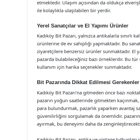
etmektedir. Ulaşım açısından da oldukça elverişl
ile kolaylıkla ulaşılabilen bir yerdir.
Yerel Sanatçılar ve El Yapımı Ürünler
Kadıköy Bit Pazarı, yalnızca antikalarla sınırlı 
ürünlerine de ev sahipliği yapmaktadır. Bu sanatçı
ziyaretçilere benzersiz ürünler sunmaktadır. El ya
pazarda bulabileceğiniz bazı örneklerdir. Bu tür
kullanım için harika seçenekler sunmaktadır.
Bit Pazarında Dikkat Edilmesi Gerekenler
Kadıköy Bit Pazarı’na gitmeden önce bazı noktal
pazarın yoğun saatlerinde gitmekten kaçınmak, da
para bulundurmak, pazarlık yaparken avantaj sağ
güvenilirliğini sorgulamak da önemlidir. pazarı
ayırmak, bu deneyimi daha da zenginleştirecekti
Kadıköy Bit Pazarı, antika ve vintage tutkunları i