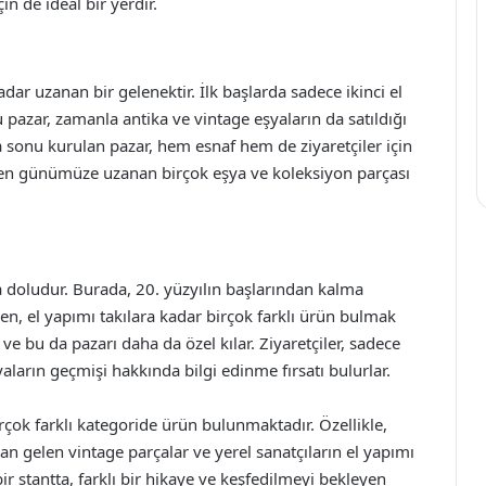
n de ideal bir yerdir.
ar uzanan bir gelenektir. İlk başlarda sadece ikinci el
u pazar, zamanla antika ve vintage eşyaların da satıldığı
onu kurulan pazar, hem esnaf hem de ziyaretçiler için
ten günümüze uzanan birçok eşya ve koleksiyon parçası
la doludur. Burada, 20. yüzyılın başlarından kalma
den, el yapımı takılara kadar birçok farklı ürün bulmak
e bu da pazarı daha da özel kılar. Ziyaretçiler, sadece
ların geçmişi hakkında bilgi edinme fırsatı bulurlar.
irçok farklı kategoride ürün bulunmaktadır. Özellikle,
n gelen vintage parçalar ve yerel sanatçıların el yapımı
 bir stantta, farklı bir hikaye ve keşfedilmeyi bekleyen