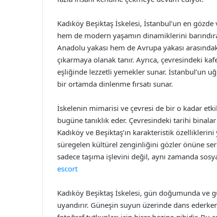
Kadıköy Beşiktaş İskelesi, İstanbul’un en gözde 
hem de modern yaşamın dinamiklerini barındıran
Anadolu yakası hem de Avrupa yakası arasındaki
çıkarmaya olanak tanır. Ayrıca, çevresindeki kafe
eşliğinde lezzetli yemekler sunar. İstanbul’un u
bir ortamda dinlenme fırsatı sunar.
İskelenin mimarisi ve çevresi de bir o kadar et
bugüne tanıklık eder. Çevresindeki tarihi binala
Kadıköy ve Beşiktaş’ın karakteristik özelliklerin
süregelen kültürel zenginliğini gözler önüne sere
sadece taşıma işlevini değil, aynı zamanda sosy
escort
Kadıköy Beşiktaş İskelesi, gün doğumunda ve 
uyandırır. Güneşin suyun üzerinde dans ederken
fotoğraf tutkunları için birer hazine gibidir. Bu