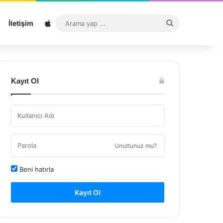
Sitemap
Arama
İletişim
yap
...
Kayıt Ol
Unuttunuz mu?
Beni hatırla
Kayıt Ol