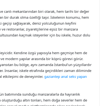
ve canlı mekanlarından biri olarak, hem tarihi bir değer
 bir durak olma özelliği taşır. İskelenin konumu, hem
 geçişi sağlayarak, deniz yolculuğunun keyfini
 ve restoranlar, ziyaretçilerine eşsiz bir manzara
ğultusundan kaçmak isteyenler için bu iskele, huzur dolu
kileyicidir. Kendine özgü yapısıyla hem geçmişe hem de
r ve modern yapılar arasında bir köprü görevi görür.
i yansıtan bu bölge, aynı zamanda İstanbul’un yüzyıllardır
r. İnsanlar, iskele etrafında geçirdikleri zaman diliminde
al etkileşimi de deneyimler.
gaziantep anal seks yapan
gün batımında sunduğu manzaralarla da hayranlık
 oluşturduğu altın tonları, hem doğa severler hem de
 anlar, sosyal medya platformlarında sıkça paylaşılarak,