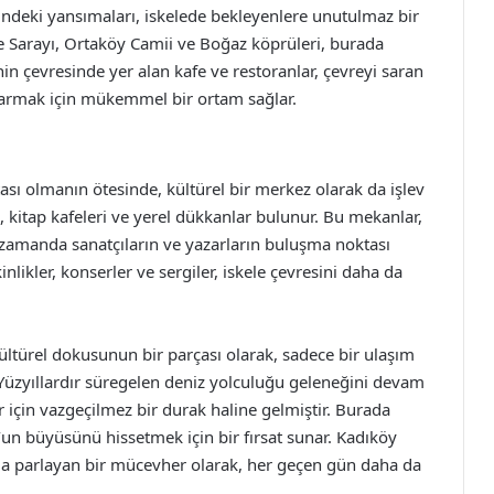
deki yansımaları, iskelede bekleyenlere unutulmaz bir
e Sarayı, Ortaköy Camii ve Boğaz köprüleri, burada
nin çevresinde yer alan kafe ve restoranlar, çevreyi saran
ıkarmak için mükemmel bir ortam sağlar.
ası olmanın ötesinde, kültürel bir merkez olarak da işlev
i, kitap kafeleri ve yerel dükkanlar bulunur. Bu mekanlar,
 zamanda sanatçıların ve yazarların buluşma noktası
nlikler, konserler ve sergiler, iskele çevresini daha da
kültürel dokusunun bir parçası olarak, sadece bir ulaşım
 Yüzyıllardır süregelen deniz yolculuğu geleneğini devam
r için vazgeçilmez bir durak haline gelmiştir. Burada
l’un büyüsünü hissetmek için bir fırsat sunar. Kadıköy
ında parlayan bir mücevher olarak, her geçen gün daha da