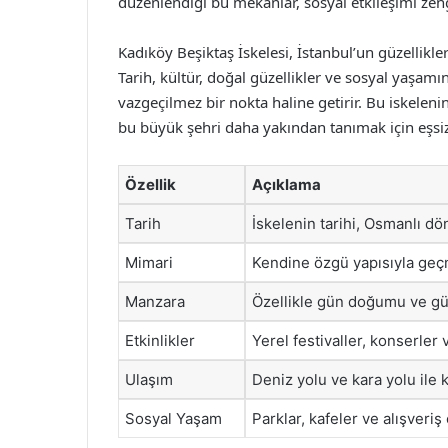
düzenlendiği bu mekanlar, sosyal etkileşimi zengi
Kadıköy Beşiktaş İskelesi, İstanbul’un güzellikler
Tarih, kültür, doğal güzellikler ve sosyal yaşamı
vazgeçilmez bir nokta haline getirir. Bu iskele
bu büyük şehri daha yakından tanımak için eşsiz 
Özellik
Açıklama
Tarih
İskelenin tarihi, Osmanlı d
Mimari
Kendine özgü yapısıyla geç
Manzara
Özellikle gün doğumu ve gü
Etkinlikler
Yerel festivaller, konserler
Ulaşım
Deniz yolu ve kara yolu ile k
Sosyal Yaşam
Parklar, kafeler ve alışveriş