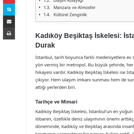
Ulaşım Kolaylığı
Skype
Manzara ve Atmosfer
Kültürel Zenginlik
E-Posta ile paylaş
Yazdır
Kadıköy Beşiktaş İskelesi: İst
Durak
İstanbul, tarih boyunca farklı medeniyetlere ev
yön vermiş bir metropol. Bu büyük şehirde, her s
hikayesi vardır. Kadıköy Beşiktaş İskelesi ise İs
çıkıyor. Hem ulaşım imkanı sunması hem de sun
attığı yerlerden biri.
Tarihçe ve Mimari
Kadıköy Beşiktaş İskelesi, İstanbul’un en yoğun 
itibaren, özellikle deniz ulaşımının önemi arttı
döneminde, Kadıköy ve Beşiktaş arasında insanla
taşımanın vazgeçilmez bir parçası haline geldi