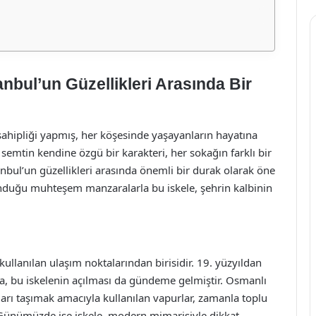
anbul’un Güzellikleri Arasında Bir
 sahipliği yapmış, her köşesinde yaşayanların hayatına
emtin kendine özgü bir karakteri, her sokağın farklı bir
tanbul’un güzellikleri arasında önemli bir durak olarak öne
duğu muhteşem manzaralarla bu iskele, şehrin kalbinin
kullanılan ulaşım noktalarından birisidir. 19. yüzyıldan
kça, bu iskelenin açılması da gündeme gelmiştir. Osmanlı
rı taşımak amacıyla kullanılan vapurlar, zamanla toplu
. Günümüzde ise iskele, modern mimarisiyle dikkat