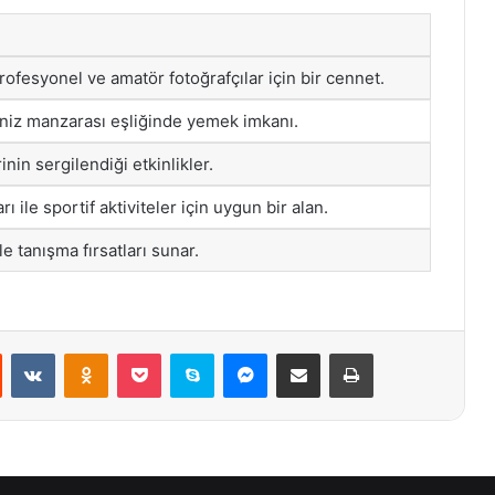
ofesyonel ve amatör fotoğrafçılar için bir cennet.
eniz manzarası eşliğinde yemek imkanı.
inin sergilendiği etkinlikler.
 ile sportif aktiviteler için uygun bir alan.
le tanışma fırsatları sunar.
st
Reddit
VKontakte
Odnoklassniki
Pocket
Skype
Messenger
E-Posta ile paylaş
Yazdır