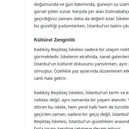
doğumunda ve gün batımında, güneşin su üzerin
görsel şölen sunar. Karşıda yer alan Dolmabahç
geçirdiğiniz zamanı daha da değerli kılar. İskele
bu güzelliği yudumlarken, İstanbul’un tadını ç
Kültürel Zenginlik
Kadıköy Beşiktaş İskelesi sadece bir ulaşım nokt
görmektedir. İskelenin etrafında, sanat galeriler
İstanbul’un kültürel dokusunu yansıtırken, aynı
olmuştur. Özellikle yaz aylarında düzenlenen etki
canlı hale getirir.
Kadıköy Beşiktaş İskelesi, İstanbul’un tarihi ve 
noktası değil, aynı zamanda bir yaşam alanıdır.
ettiren bu iskele, hem yerel halk hem de turistle
geçirilen zaman, sadece bir geçiş değil, İstanbu
Beşiktaş İskelesi, İstanbul’un güzellikleri aras
fazla insanı kendine çekmeye devam ediyor.