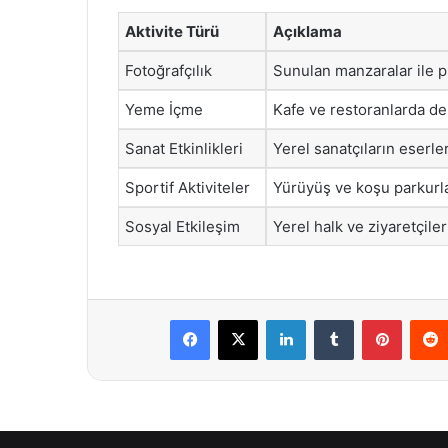
Aktivite Türü
Açıklama
Fotoğrafçılık
Sunulan manzaralar ile pr
Yeme İçme
Kafe ve restoranlarda d
Sanat Etkinlikleri
Yerel sanatçıların eserler
Sportif Aktiviteler
Yürüyüş ve koşu parkurları
Sosyal Etkileşim
Yerel halk ve ziyaretçiler
Facebook
X
LinkedIn
Tumblr
Pintere