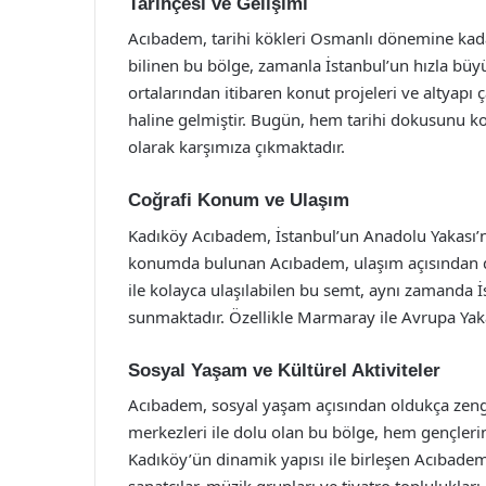
Tarihçesi ve Gelişimi
Acıbadem, tarihi kökleri Osmanlı dönemine kadar
bilinen bu bölge, zamanla İstanbul’un hızla büyü
ortalarından itibaren konut projeleri ve altyapı 
haline gelmiştir. Bugün, hem tarihi dokusunu 
olarak karşımıza çıkmaktadır.
Coğrafi Konum ve Ulaşım
Kadıköy Acıbadem, İstanbul’un Anadolu Yakası’n
konumda bulunan Acıbadem, ulaşım açısından da 
ile kolayca ulaşılabilen bu semt, aynı zamanda İs
sunmaktadır. Özellikle Marmaray ile Avrupa Yaka
Sosyal Yaşam ve Kültürel Aktiviteler
Acıbadem, sosyal yaşam açısından oldukça zengin b
merkezleri ile dolu olan bu bölge, hem gençlerin 
Kadıköy’ün dinamik yapısı ile birleşen Acıbadem,