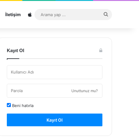
Sitemap
Arama
İletişim
yap
...
Kayıt Ol
Unuttunuz mu?
Beni hatırla
Kayıt Ol