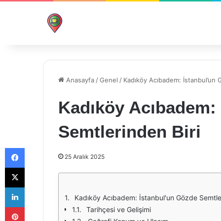
Anasayfa
/
Genel
/
Kadıköy Acıbadem: İstanbul’un 
Kadıköy Acıbadem: 
Semtlerinden Biri
Facebook
25 Aralık 2025
X
LinkedIn
Kadıköy Acıbadem: İstanbul'un Gözde Semtler
Pinterest
Tarihçesi ve Gelişimi