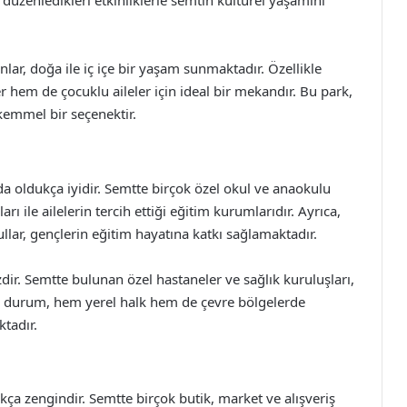
, düzenledikleri etkinliklerle semtin kültürel yaşamını
nlar, doğa ile iç içe bir yaşam sunmaktadır. Özellikle
hem de çocuklu aileler için ideal bir mekandır. Bu park,
kemmel bir seçenektir.
a oldukça iyidir. Semtte birçok özel okul ve anaokulu
arı ile ailelerin tercih ettiği eğitim kurumlarıdır. Ayrıca,
lar, gençlerin eğitim hayatına katkı sağlamaktadır.
ir. Semtte bulunan özel hastaneler ve sağlık kuruluşları,
Bu durum, hem yerel halk hem de çevre bölgelerde
tadır.
kça zengindir. Semtte birçok butik, market ve alışveriş