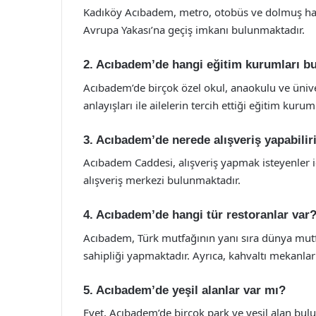
Kadıköy Acıbadem, metro, otobüs ve dolmuş hatlar
Avrupa Yakası’na geçiş imkanı bulunmaktadır.
2. Acıbadem’de hangi eğitim kurumları b
Acıbadem’de birçok özel okul, anaokulu ve üniver
anlayışları ile ailelerin tercih ettiği eğitim kuruml
3. Acıbadem’de nerede alışveriş yapabili
Acıbadem Caddesi, alışveriş yapmak isteyenler i
alışveriş merkezi bulunmaktadır.
4. Acıbadem’de hangi tür restoranlar var
Acıbadem, Türk mutfağının yanı sıra dünya mutfa
sahipliği yapmaktadır. Ayrıca, kahvaltı mekanları
5. Acıbadem’de yeşil alanlar var mı?
Evet, Acıbadem’de birçok park ve yeşil alan bul