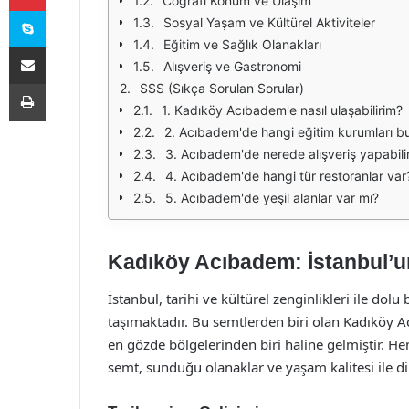
Coğrafi Konum ve Ulaşım
Skype
Sosyal Yaşam ve Kültürel Aktiviteler
Eğitim ve Sağlık Olanakları
E-Posta ile paylaş
Alışveriş ve Gastronomi
Yazdır
SSS (Sıkça Sorulan Sorular)
1. Kadıköy Acıbadem'e nasıl ulaşabilirim?
2. Acıbadem'de hangi eğitim kurumları b
3. Acıbadem'de nerede alışveriş yapabili
4. Acıbadem'de hangi tür restoranlar var
5. Acıbadem'de yeşil alanlar var mı?
Kadıköy Acıbadem: İstanbul’u
İstanbul, tarihi ve kültürel zenginlikleri ile dolu
taşımaktadır. Bu semtlerden biri olan Kadıköy Ac
en gözde bölgelerinden biri haline gelmiştir. He
semt, sunduğu olanaklar ve yaşam kalitesi ile d