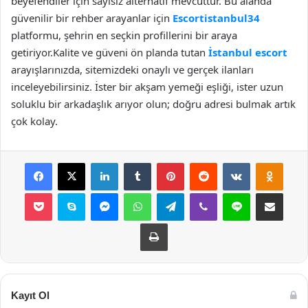
beyefendiler için sayısız alternatif mevcuttur. Bu alanda
güvenilir bir rehber arayanlar için
Escortistanbul34
platformu, şehrin en seçkin profillerini bir araya
getiriyor.Kalite ve güveni ön planda tutan
İstanbul escort
arayışlarınızda, sitemizdeki onaylı ve gerçek ilanları
inceleyebilirsiniz. İster bir akşam yemeği eşliği, ister uzun
soluklu bir arkadaşlık arıyor olun; doğru adresi bulmak artık
çok kolay.
Facebook
X
LinkedIn
Tumblr
Pinterest
Reddit
VKontakte
Odnok
Pocket
Skype
Messenger
WhatsApp
Telegram
Viber
Line
E-Posta ile payla
Yazdır
Kayıt Ol