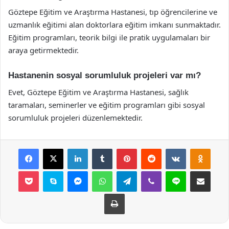
Göztepe Eğitim ve Araştırma Hastanesi, tıp öğrencilerine ve
uzmanlık eğitimi alan doktorlara eğitim imkanı sunmaktadır.
Eğitim programları, teorik bilgi ile pratik uygulamaları bir
araya getirmektedir.
Hastanenin sosyal sorumluluk projeleri var mı?
Evet, Göztepe Eğitim ve Araştırma Hastanesi, sağlık
taramaları, seminerler ve eğitim programları gibi sosyal
sorumluluk projeleri düzenlemektedir.
Facebook
X
LinkedIn
Tumblr
Pinterest
Reddit
VKontakte
Odnok
Pocket
Skype
Messenger
WhatsApp
Telegram
Viber
Line
E-Posta ile payla
Yazdır