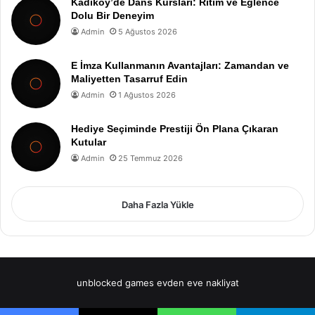
Kadıköy’de Dans Kursları: Ritim ve Eğlence
Dolu Bir Deneyim
Admin
5 Ağustos 2026
E İmza Kullanmanın Avantajları: Zamandan ve
Maliyetten Tasarruf Edin
Admin
1 Ağustos 2026
Hediye Seçiminde Prestiji Ön Plana Çıkaran
Kutular
Admin
25 Temmuz 2026
Daha Fazla Yükle
unblocked games
evden eve nakliyat