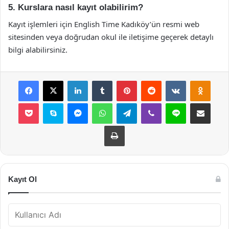
5. Kurslara nasıl kayıt olabilirim?
Kayıt işlemleri için English Time Kadıköy’ün resmi web
sitesinden veya doğrudan okul ile iletişime geçerek detaylı
bilgi alabilirsiniz.
Facebook
X
LinkedIn
Tumblr
Pinterest
Reddit
VKontakte
Odnok
Pocket
Skype
Messenger
WhatsApp
Telegram
Viber
Line
E-Posta ile payla
Yazdır
Kayıt Ol