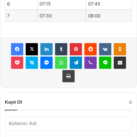
6
07:15
07:45
7
07:30
08:00
Facebook
X
LinkedIn
Tumblr
Pinterest
Reddit
VKontakte
Odnok
Pocket
Skype
Messenger
WhatsApp
Telegram
Viber
Line
E-Posta ile payla
Yazdır
Kayıt Ol