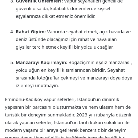
Güvenlik Önlemleri:
Vapur seyahatleri genellikle
güvenli olsa da, kalabalık dönemlerde kişisel
eşyalarınıza dikkat etmeniz önemlidir.
Rahat Giyim:
Vapurda seyahat etmek, açık havada ve
deniz üstünde olacağınız için rahat ve hava alan
giysiler tercih etmek keyifli bir yolculuk sağlar.
Manzarayı Kaçırmayın:
Boğaziçi’nin eşsiz manzarası,
yolculuğun en keyifli kısımlarından biridir. Seyahat
sırasında fotoğraflar çekmeyi ve manzarayı doya doya
izlemeyi unutmayın.
Eminönü-Kadıköy vapur seferleri, İstanbul’un dinamik
yapısının bir parçasını oluşturmakta ve hem ulaşım hem de
turistik bir deneyim sunmaktadır. 2023 yılı itibarıyla düzenli
olarak yapılan seferler, İstanbul’un tarih kokan sokakları ile
modern yaşamı bir araya getirerek benzersiz bir deneyim
sunmaktadır. Hem günlük iş trafiğinde hem de keyifli bir