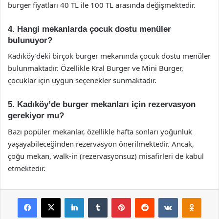
burger fiyatları 40 TL ile 100 TL arasında değişmektedir.
4. Hangi mekanlarda çocuk dostu menüler
bulunuyor?
Kadıköy’deki birçok burger mekanında çocuk dostu menüler
bulunmaktadır. Özellikle Kral Burger ve Mini Burger,
çocuklar için uygun seçenekler sunmaktadır.
5. Kadıköy’de burger mekanları için rezervasyon
gerekiyor mu?
Bazı popüler mekanlar, özellikle hafta sonları yoğunluk
yaşayabileceğinden rezervasyon önerilmektedir. Ancak,
çoğu mekan, walk-in (rezervasyonsuz) misafirleri de kabul
etmektedir.
Facebook
X
LinkedIn
Tumblr
Pinterest
Reddit
VKontakte
Odnok
Pocket
Skype
Messenger
WhatsApp
Telegram
Viber
Line
E-Posta ile payla