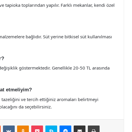
e tapioka toplarından yapılır. Farklı mekanlar, kendi özel
alzemelere bağlıdır. Süt yerine bitkisel süt kullanılması
r?
değişiklik göstermektedir. Genellikle 20-50 TL arasında
kat etmeliyim?
 tazeliğini ve tercih ettiğiniz aromaları belirtmeyi
acağını da seçebilirsiniz.
st
Reddit
VKontakte
Odnoklassniki
Pocket
Skype
Messenger
E-Posta ile paylaş
Yazdır