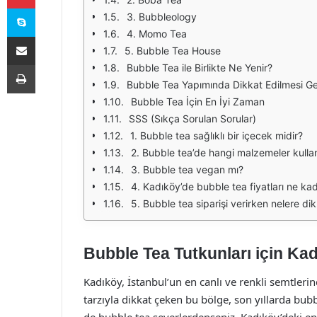
Skype
3. Bubbleology
4. Momo Tea
E-Posta ile paylaş
5. Bubble Tea House
Yazdır
Bubble Tea ile Birlikte Ne Yenir?
Bubble Tea Yapımında Dikkat Edilmesi Ge
Bubble Tea İçin En İyi Zaman
SSS (Sıkça Sorulan Sorular)
1. Bubble tea sağlıklı bir içecek midir?
2. Bubble tea’de hangi malzemeler kullanı
3. Bubble tea vegan mı?
4. Kadıköy’de bubble tea fiyatları ne ka
5. Bubble tea siparişi verirken nelere di
Bubble Tea Tutkunları için Ka
Kadıköy, İstanbul’un en canlı ve renkli semtle
tarzıyla dikkat çeken bu bölge, son yıllarda bubbl
de bubble tea severlerdenseniz, Kadıköy’deki en