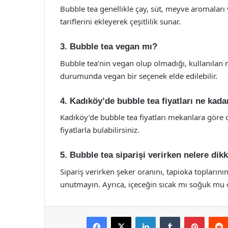
Bubble tea genellikle çay, süt, meyve aromaları v
tariflerini ekleyerek çeşitlilik sunar.
3. Bubble tea vegan mı?
Bubble tea’nin vegan olup olmadığı, kullanılan m
durumunda vegan bir seçenek elde edilebilir.
4. Kadıköy’de bubble tea fiyatları ne kada
Kadıköy’de bubble tea fiyatları mekanlara göre 
fiyatlarla bulabilirsiniz.
5. Bubble tea siparişi verirken nelere dik
Sipariş verirken şeker oranını, tapioka toplarının
unutmayın. Ayrıca, içeceğin sıcak mı soğuk mu ol
Facebook
X
LinkedIn
Tumblr
Pintere