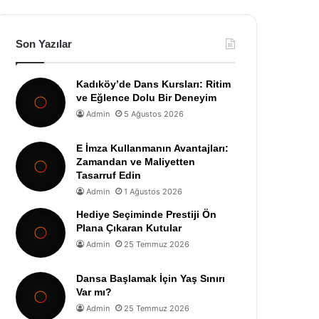
Son Yazılar
Kadıköy’de Dans Kursları: Ritim
ve Eğlence Dolu Bir Deneyim
Admin
5 Ağustos 2026
E İmza Kullanmanın Avantajları:
Zamandan ve Maliyetten
Tasarruf Edin
Admin
1 Ağustos 2026
Hediye Seçiminde Prestiji Ön
Plana Çıkaran Kutular
Admin
25 Temmuz 2026
Dansa Başlamak İçin Yaş Sınırı
Var mı?
Admin
25 Temmuz 2026