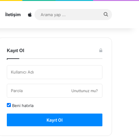
Sitemap
Arama
İletişim
yap
...
Kayıt Ol
Unuttunuz mu?
Beni hatırla
Kayıt Ol