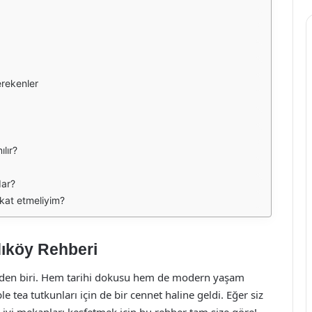
rekenler
lır?
dar?
kkat etmeliyim?
dıköy Rehberi
rinden biri. Hem tarihi dokusu hem de modern yaşam
e tea tutkunları için de bir cennet haline geldi. Eğer siz
 iyi mekanları keşfetmek için bu rehber tam size göre!