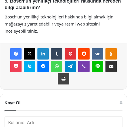
5. Bosch’un yenilikçi teknolojileri hakkında nereden
bilgi alabilirim?
Bosch’un yenilikçi teknolojileri hakkında bilgi almak için
mağazayı ziyaret edebilir veya resmi web sitesini
inceleyebilirsiniz.
Facebook
X
LinkedIn
Tumblr
Pinterest
Reddit
VKontakte
Odnok
Pocket
Skype
Messenger
WhatsApp
Telegram
Viber
Line
E-Posta ile payla
Yazdır
Kayıt Ol