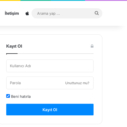
Sitemap
Arama
İletişim
yap
...
Kayıt Ol
Unuttunuz mu?
Beni hatırla
Kayıt Ol