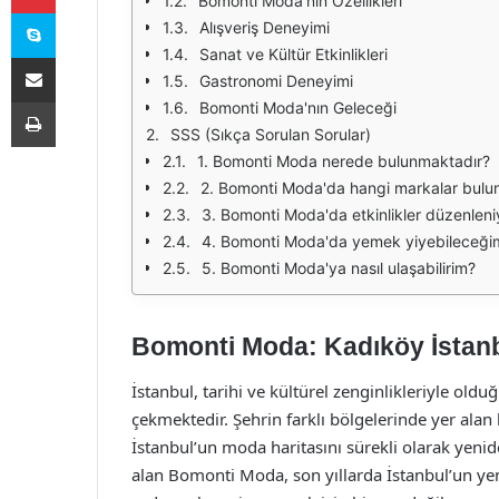
Bomonti Moda'nın Özellikleri
Skype
Alışveriş Deneyimi
Sanat ve Kültür Etkinlikleri
E-Posta ile paylaş
Gastronomi Deneyimi
Yazdır
Bomonti Moda'nın Geleceği
SSS (Sıkça Sorulan Sorular)
1. Bomonti Moda nerede bulunmaktadır?
2. Bomonti Moda'da hangi markalar bulu
3. Bomonti Moda'da etkinlikler düzenlen
4. Bomonti Moda'da yemek yiyebileceğim
5. Bomonti Moda'ya nasıl ulaşabilirim?
Bomonti Moda: Kadıköy İstanb
İstanbul, tarihi ve kültürel zenginlikleriyle ol
çekmektedir. Şehrin farklı bölgelerinde yer alan b
İstanbul’un moda haritasını sürekli olarak yeni
alan Bomonti Moda, son yıllarda İstanbul’un y