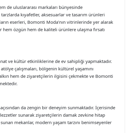
em de uluslararası markaları bünyesinde
tarzlarda kıyafetler, aksesuarlar ve tasarım ürünleri
cıların eserleri, Bomonti Moda’nın vitrinlerinde yer alarak
ar hem özgün hem de kaliteli ürünlere ulaşma fırsatı
t ve kültür etkinliklerine de ev sahipliği yapmaktadır.
tölye çalışmaları, bölgenin kültürel yaşamını
halkın hem de ziyaretçilerin ilgisini çekmekte ve Bomonti
mektedir.
 açısından da zengin bir deneyim sunmaktadır. İçerisinde
 lezzetler sunarak ziyaretçilerin damak zevkine hitap
ler sunan mekanlar, modern yaşam tarzını benimseyenler