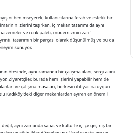
yışını benimseyerek, kullanıcılarına ferah ve estetik bir
rinin izlerini taşırken, iç mekan tasarımı da aynı
n malzemeler ve renk paleti, modernizmin zarif
yrıntı, tasarımın bir parçası olarak düşünülmüş ve bu da
deneyim sunuyor.
nın ötesinde, aynı zamanda bir çalışma alanı, sergi alanı
or. Ziyaretçiler, burada hem işlerini yapabilir hem de
a alanları ve çalışma masaları, herkesin ihtiyacına uygun
e’u Kadıköy’deki diğer mekanlardan ayıran en önemli
değil, aynı zamanda sanat ve kültürle iç içe geçmiş bir
maları ve etkinlikler düzenleniyor. Yerel sanatçılara ve