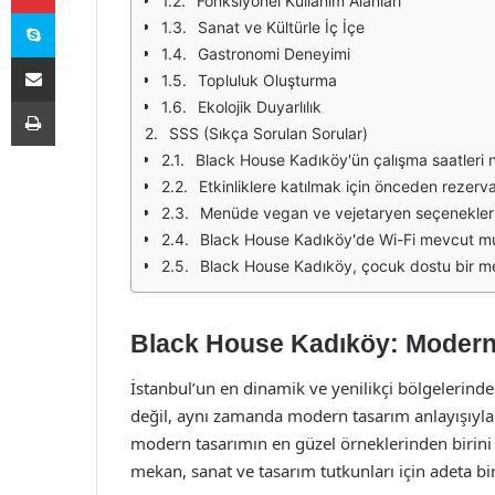
Fonksiyonel Kullanım Alanları
Skype
Sanat ve Kültürle İç İçe
Gastronomi Deneyimi
E-Posta ile paylaş
Topluluk Oluşturma
Yazdır
Ekolojik Duyarlılık
SSS (Sıkça Sorulan Sorular)
Black House Kadıköy'ün çalışma saatleri 
Etkinliklere katılmak için önceden rezerv
Menüde vegan ve vejetaryen seçenekler
Black House Kadıköy'de Wi-Fi mevcut m
Black House Kadıköy, çocuk dostu bir m
Black House Kadıköy: Modern
İstanbul’un en dinamik ve yenilikçi bölgelerinde
değil, aynı zamanda modern tasarım anlayışıyla
modern tasarımın en güzel örneklerinden birin
mekan, sanat ve tasarım tutkunları için adeta bir