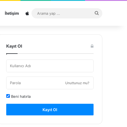
Sitemap
Arama
İletişim
yap
...
Kayıt Ol
Unuttunuz mu?
Beni hatırla
Kayıt Ol