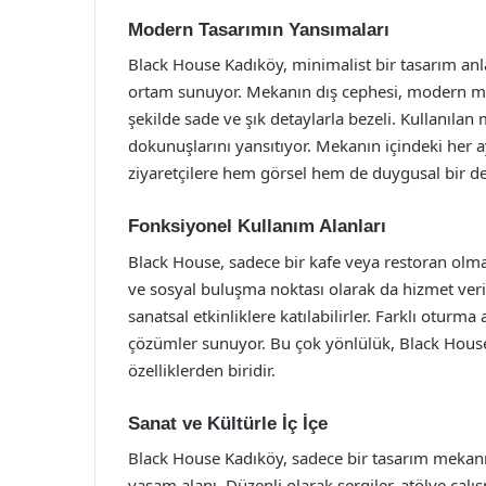
Modern Tasarımın Yansımaları
Black House Kadıköy, minimalist bir tasarım anla
ortam sunuyor. Mekanın dış cephesi, modern mima
şekilde sade ve şık detaylarla bezeli. Kullanıla
dokunuşlarını yansıtıyor. Mekanın içindeki her a
ziyaretçilere hem görsel hem de duygusal bir 
Fonksiyonel Kullanım Alanları
Black House, sadece bir kafe veya restoran olma
ve sosyal buluşma noktası olarak da hizmet veriy
sanatsal etkinliklere katılabilirler. Farklı oturm
çözümler sunuyor. Bu çok yönlülük, Black Hous
özelliklerden biridir.
Sanat ve Kültürle İç İçe
Black House Kadıköy, sadece bir tasarım mekanı 
yaşam alanı. Düzenli olarak sergiler, atölye çalış