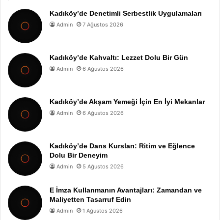
Kadıköy’de Denetimli Serbestlik Uygulamaları
Admin
7 Ağustos 2026
Kadıköy’de Kahvaltı: Lezzet Dolu Bir Gün
Admin
6 Ağustos 2026
Kadıköy’de Akşam Yemeği İçin En İyi Mekanlar
Admin
6 Ağustos 2026
Kadıköy’de Dans Kursları: Ritim ve Eğlence
Dolu Bir Deneyim
Admin
5 Ağustos 2026
E İmza Kullanmanın Avantajları: Zamandan ve
Maliyetten Tasarruf Edin
Admin
1 Ağustos 2026