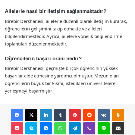
Ailelerle nasıl bir iletişim sağlanmaktadır?
Birebir Dershanesi, ailelerle düzenli olarak iletişim kurarak,
öğrencilerin gelişimini takip etmekte ve aileleri
bilgilendirmektedir. Ayrıca, ailelere yönelik bilgilendirme
toplantıları düzenlenmektedir.
Öğrencilerin başarı oranı nedir?
Birebir Dershanesi, geçmişte birçok öğrencinin yüksek
başarılar elde etmesine yardımcı olmuştur. Mezun olan
öğrencilerin büyük bir kısmı, istedikleri üniversitelere
yerleşmeyi başarmıştır.
Facebook
X
LinkedIn
Tumblr
Pinterest
Reddit
VKontakte
Odnok
Pocket
Skype
Messenger
WhatsApp
Telegram
Viber
Line
E-Posta ile payla