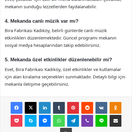
mekanın sunduğu lezzetlerden faydalanabilir.
4. Mekanda canlı müzik var mı?
Bira Fabrikası Kadıköy, belirli günlerde canlı müzik
etkinlikleri düzenlemektedir. Güncel programı mekanın
sosyal medya hesaplarından takip edebilirsiniz.
5. Mekanda özel etkinlikler düzenlenebilir mi?
Evet, Bira Fabrikası Kadıköy, özel etkinlikler ve kutlamalar
için alan kiralama seçenekleri sunmaktadır. Detaylı bilgi için
mekanla iletişime geçebilirsiniz.
Facebook
X
LinkedIn
Tumblr
Pinterest
Reddit
VKontakte
Odnok
Pocket
Skype
Messenger
WhatsApp
Telegram
Viber
Line
E-Posta ile payla
Yazdır