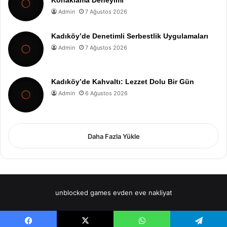
Admin
7 Ağustos 2026
Kadıköy’de Denetimli Serbestlik Uygulamaları
Admin
7 Ağustos 2026
Kadıköy’de Kahvaltı: Lezzet Dolu Bir Gün
Admin
6 Ağustos 2026
Daha Fazla Yükle
unblocked games
evden eve nakliyat