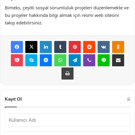
Bimeks, çeşitli sosyal sorumluluk projeleri düzenlemekte ve
bu projeler hakkında bilgi almak için resmi web sitesini
takip edebilirsiniz.
Facebook
X
LinkedIn
Tumblr
Pinterest
Reddit
VKontakte
Odnok
Pocket
Skype
Messenger
WhatsApp
Telegram
Viber
Line
E-Posta ile payla
Yazdır
Kayıt Ol