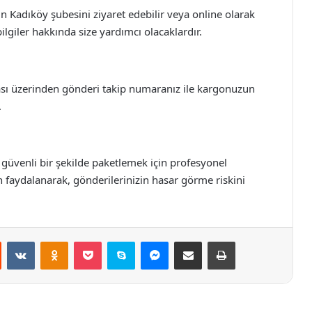
n Kadıköy şubesini ziyaret edebilir veya online olarak
ilgiler hakkında size yardımcı olacaklardır.
sı üzerinden gönderi takip numaranız ile kargonuzun
.
 güvenli bir şekilde paketlemek için profesyonel
 faydalanarak, gönderilerinizin hasar görme riskini
st
Reddit
VKontakte
Odnoklassniki
Pocket
Skype
Messenger
E-Posta ile paylaş
Yazdır