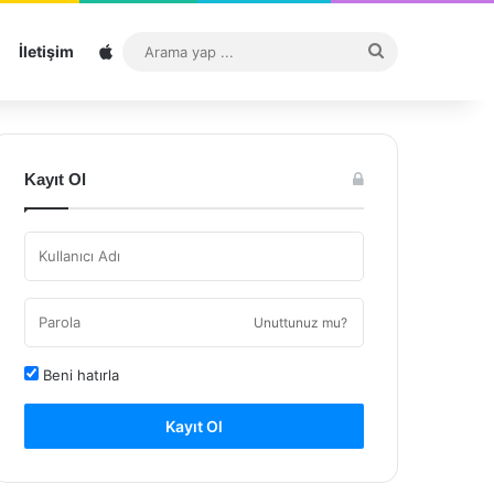
Sitemap
Arama
İletişim
yap
...
Kayıt Ol
Unuttunuz mu?
Beni hatırla
Kayıt Ol