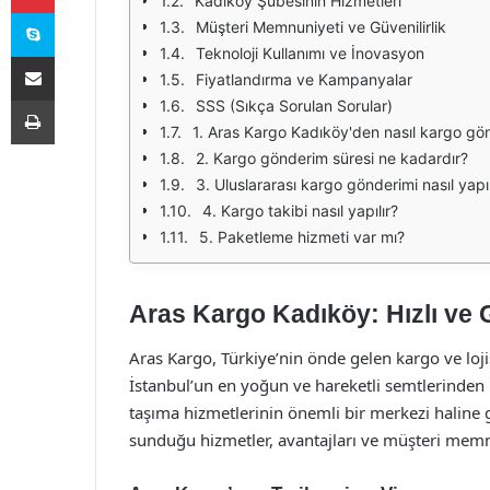
Kadıköy Şubesinin Hizmetleri
Skype
Müşteri Memnuniyeti ve Güvenilirlik
Teknoloji Kullanımı ve İnovasyon
E-Posta ile paylaş
Fiyatlandırma ve Kampanyalar
Yazdır
SSS (Sıkça Sorulan Sorular)
1. Aras Kargo Kadıköy'den nasıl kargo gön
2. Kargo gönderim süresi ne kadardır?
3. Uluslararası kargo gönderimi nasıl yapıl
4. Kargo takibi nasıl yapılır?
5. Paketleme hizmeti var mı?
Aras Kargo Kadıköy: Hızlı ve 
Aras Kargo, Türkiye’nin önde gelen kargo ve lojis
İstanbul’un en yoğun ve hareketli semtlerinden 
taşıma hizmetlerinin önemli bir merkezi haline 
sunduğu hizmetler, avantajları ve müşteri memnun