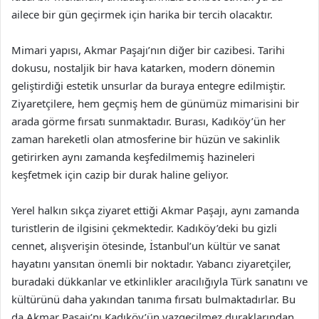
ailece bir gün geçirmek için harika bir tercih olacaktır.
Mimari yapısı, Akmar Paşajı’nın diğer bir cazibesi. Tarihi
dokusu, nostaljik bir hava katarken, modern dönemin
geliştirdiği estetik unsurlar da buraya entegre edilmiştir.
Ziyaretçilere, hem geçmiş hem de günümüz mimarisini bir
arada görme fırsatı sunmaktadır. Burası, Kadıköy’ün her
zaman hareketli olan atmosferine bir hüzün ve sakinlik
getirirken aynı zamanda keşfedilmemiş hazineleri
keşfetmek için cazip bir durak haline geliyor.
Yerel halkın sıkça ziyaret ettiği Akmar Paşajı, aynı zamanda
turistlerin de ilgisini çekmektedir. Kadıköy’deki bu gizli
cennet, alışverişin ötesinde, İstanbul’un kültür ve sanat
hayatını yansıtan önemli bir noktadır. Yabancı ziyaretçiler,
buradaki dükkanlar ve etkinlikler aracılığıyla Türk sanatını ve
kültürünü daha yakından tanıma fırsatı bulmaktadırlar. Bu
da Akmar Paşajı’nı Kadıköy’ün vazgeçilmez duraklarından