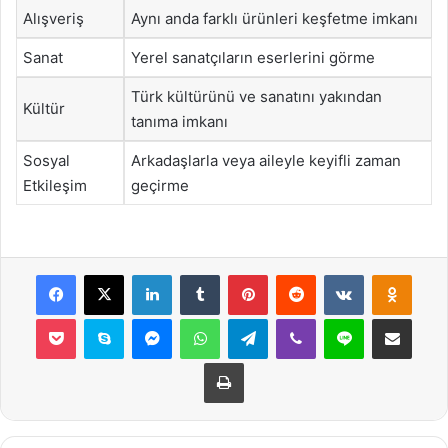
Alışveriş
Aynı anda farklı ürünleri keşfetme imkanı
Sanat
Yerel sanatçıların eserlerini görme
Türk kültürünü ve sanatını yakından
Kültür
tanıma imkanı
Sosyal
Arkadaşlarla veya aileyle keyifli zaman
Etkileşim
geçirme
Facebook
X
LinkedIn
Tumblr
Pinterest
Reddit
VKontakte
Odnok
Pocket
Skype
Messenger
WhatsApp
Telegram
Viber
Line
E-Posta ile payla
Yazdır