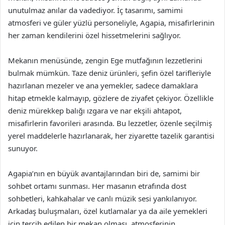
unutulmaz anılar da vadediyor. İç tasarımı, samimi
atmosferi ve güler yüzlü personeliyle, Agapia, misafirlerinin
her zaman kendilerini özel hissetmelerini sağlıyor.
Mekanın menüsünde, zengin Ege mutfağının lezzetlerini
bulmak mümkün. Taze deniz ürünleri, şefin özel tarifleriyle
hazırlanan mezeler ve ana yemekler, sadece damaklara
hitap etmekle kalmayıp, gözlere de ziyafet çekiyor. Özellikle
deniz mürekkep balığı ızgara ve nar ekşili ahtapot,
misafirlerin favorileri arasında. Bu lezzetler, özenle seçilmiş
yerel maddelerle hazırlanarak, her ziyarette tazelik garantisi
sunuyor.
Agapia’nın en büyük avantajlarından biri de, samimi bir
sohbet ortamı sunması. Her masanın etrafında dost
sohbetleri, kahkahalar ve canlı müzik sesi yankılanıyor.
Arkadaş buluşmaları, özel kutlamalar ya da aile yemekleri
için tercih edilen bir mekan olması, atmosferinin