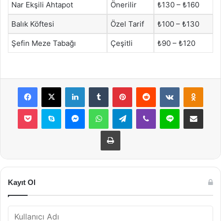
Nar Ekşili Ahtapot
Önerilir
₺130 – ₺160
Balık Köftesi
Özel Tarif
₺100 – ₺130
Şefin Meze Tabağı
Çeşitli
₺90 – ₺120
Facebook
X
LinkedIn
Tumblr
Pinterest
Reddit
VKontakte
Odnok
Pocket
Skype
Messenger
WhatsApp
Telegram
Viber
Line
E-Posta ile payla
Yazdır
Kayıt Ol