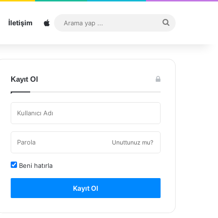
Sitemap
Arama
İletişim
yap
...
Kayıt Ol
Unuttunuz mu?
Beni hatırla
Kayıt Ol