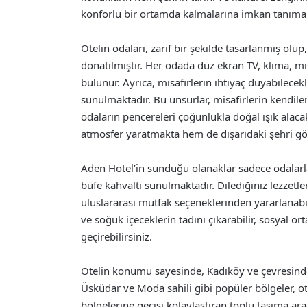
konforlu bir ortamda kalmalarına imkan tanımak
Otelin odaları, zarif bir şekilde tasarlanmış ol
donatılmıştır. Her odada düz ekran TV, klima, min
bulunur. Ayrıca, misafirlerin ihtiyaç duyabilecek
sunulmaktadır. Bu unsurlar, misafirlerin kendile
odaların pencereleri çoğunlukla doğal ışık alaca
atmosfer yaratmakta hem de dışarıdaki şehri 
Aden Hotel’in sunduğu olanaklar sadece odalarla s
büfe kahvaltı sunulmaktadır. Dilediğiniz lezzetler
uluslararası mutfak seçeneklerinden yararlanabil
ve soğuk içeceklerin tadını çıkarabilir, sosyal o
geçirebilirsiniz.
Otelin konumu sayesinde, Kadıköy ve çevresindek
Üsküdar ve Moda sahili gibi popüler bölgeler, o
bölgelerine geçişi kolaylaştıran toplu taşıma ara