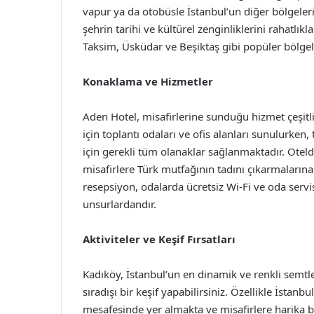
vapur ya da otobüsle İstanbul’un diğer bölgele
şehrin tarihi ve kültürel zenginliklerini rahatlık
Taksim, Üsküdar ve Beşiktaş gibi popüler bölgele
Konaklama ve Hizmetler
Aden Hotel, misafirlerine sunduğu hizmet çeşitli
için toplantı odaları ve ofis alanları sunulurken
için gerekli tüm olanaklar sağlanmaktadır. Oteld
misafirlere Türk mutfağının tadını çıkarmalarına
resepsiyon, odalarda ücretsiz Wi-Fi ve oda servis
unsurlardandır.
Aktiviteler ve Keşif Fırsatları
Kadıköy, İstanbul’un en dinamik ve renkli semtl
sıradışı bir keşif yapabilirsiniz. Özellikle İsta
mesafesinde yer almakta ve misafirlere harika b