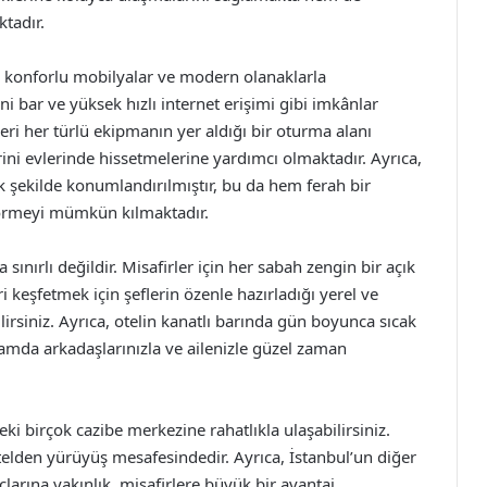
tadır.
up, konforlu mobilyalar ve modern olanaklarla
i bar ve yüksek hızlı internet erişimi gibi imkânlar
leri her türlü ekipmanın yer aldığı bir oturma alanı
rini evlerinde hissetmelerine yardımcı olmaktadır. Ayrıca,
k şekilde konumlandırılmıştır, bu da hem ferah bir
görmeyi mümkün kılmaktadır.
ınırlı değildir. Misafirler için her sabah zengin bir açık
i keşfetmek için şeflerin özenle hazırladığı yerel ve
irsiniz. Ayrıca, otelin kanatlı barında gün boyunca sıcak
rtamda arkadaşlarınızla ve ailenizle güzel zaman
i birçok cazibe merkezine rahatlıkla ulaşabilirsiniz.
telden yürüyüş mesafesindedir. Ayrıca, İstanbul’un diğer
çlarına yakınlık, misafirlere büyük bir avantaj