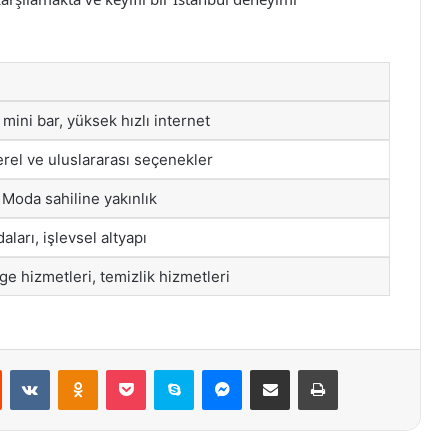
mini bar, yüksek hızlı internet
erel ve uluslararası seçenekler
Moda sahiline yakınlık
aları, işlevsel altyapı
e hizmetleri, temizlik hizmetleri
st
Reddit
VKontakte
Odnoklassniki
Pocket
Skype
Messenger
E-Posta ile paylaş
Yazdır