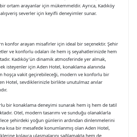
n bir ortam arayanlar için mükemmeldir. Ayrıca, Kadıköy
alışveriş severler için keyifli deneyimler sunar.
konfor arayan misafirler için ideal bir seçenektir. Şehir
etler ve konforlu odaları ile hem iş seyahatlerinizde hem
tadır. Kadıköy’ün dinamik atmosferinde yer almak,
tmek isteyenler için Aden Hotel, konaklama alanında
 hoşça vakit geçirebileceği, modern ve konforlu bir
n Hotel, sevdiklerinizle birlikte unutulmaz anılar
dır.
rlu bir konaklama deneyimi sunarak hem iş hem de tatil
aktadır. Otel, modern tasarımı ve sunduğu olanaklarla
ylece şehirdeki yoğun günlerin ardından dinlenmelerini
mına kısa bir mesafede konumlanmış olan Aden Hotel,
liklerine kolayca ulaşmalarını sağlamakta hem de