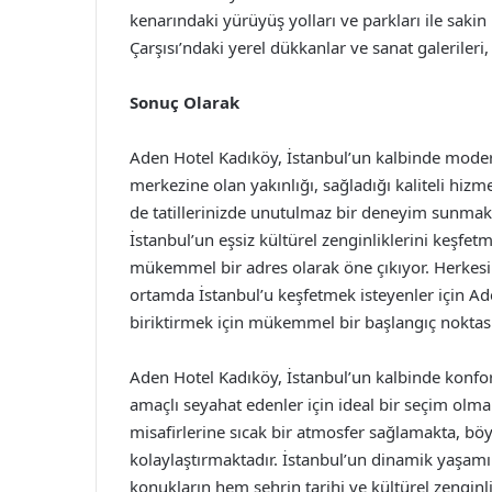
kenarındaki yürüyüş yolları ve parkları ile saki
Çarşısı’ndaki yerel dükkanlar ve sanat galerileri, 
Sonuç Olarak
Aden Hotel Kadıköy, İstanbul’un kalbinde modern 
merkezine olan yakınlığı, sağladığı kaliteli hizm
de tatillerinizde unutulmaz bir deneyim sunmak
İstanbul’un eşsiz kültürel zenginliklerini keşfe
mükemmel bir adres olarak öne çıkıyor. Herkesin
ortamda İstanbul’u keşfetmek isteyenler için Ade
biriktirmek için mükemmel bir başlangıç noktası
Aden Hotel Kadıköy, İstanbul’un kalbinde konfo
amaçlı seyahat edenler için ideal bir seçim olm
misafirlerine sıcak bir atmosfer sağlamakta, bö
kolaylaştırmaktadır. İstanbul’un dinamik yaşa
konukların hem şehrin tarihi ve kültürel zengin