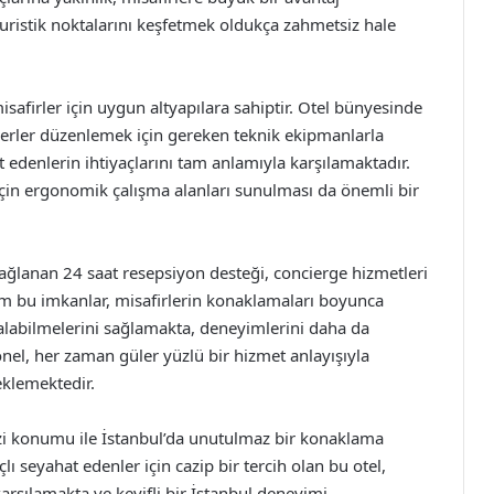
turistik noktalarını keşfetmek oldukça zahmetsiz hale
safirler için uygun altyapılara sahiptir. Otel bünyesinde
inerler düzenlemek için gereken teknik ekipmanlarla
t edenlerin ihtiyaçlarını tam anlamıyla karşılamaktadır.
 için ergonomik çalışma alanları sunulması da önemli bir
ağlanan 24 saat resepsiyon desteği, concierge hizmetleri
üm bu imkanlar, misafirlerin konaklamaları boyunca
 alabilmelerini sağlamakta, deneyimlerini daha da
nel, her zaman güler yüzlü bir hizmet anlayışıyla
eklemektedir.
i konumu ile İstanbul’da unutulmaz bir konaklama
 seyahat edenler için cazip bir tercih olan bu otel,
karşılamakta ve keyifli bir İstanbul deneyimi