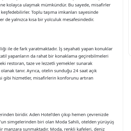
rine kolayca ulaşmak mümkündür. Bu sayede, misafirler
la keşfedebilirler. Toplu taşıma imkanları sayesinde
r de yalnızca kısa bir yolculuk mesafesindedir.
liği ile de fark yaratmaktadır. İş seyahati yapan konuklar
, tatil yapanların da rahat bir konaklama geçirebilmeleri
eki restoran, taze ve lezzetli yemekler sunarak
 olanak tanır. Ayrıca, otelin sunduğu 24 saat açık
i gibi hizmetler, misafirlerin konforunu artıran
erinden biridir. Aden Hotel’den çıkıp hemen çevrenizde
nbul’un simgelerinden biri olan Moda Sahili, otelden yürüyüş
ir manzara sunmaktadır. Moda, renkli kafeleri, deniz