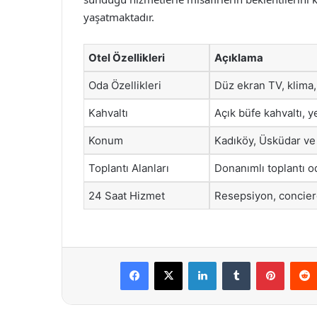
yaşatmaktadır.
Otel Özellikleri
Açıklama
Oda Özellikleri
Düz ekran TV, klima, 
Kahvaltı
Açık büfe kahvaltı, y
Konum
Kadıköy, Üsküdar ve 
Toplantı Alanları
Donanımlı toplantı od
24 Saat Hizmet
Resepsiyon, concierg
Facebook
X
LinkedIn
Tumblr
Pintere