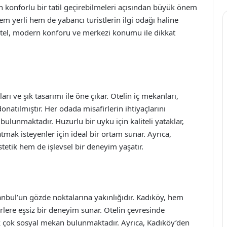
 konforlu bir tatil geçirebilmeleri açısından büyük önem
hem yerli hem de yabancı turistlerin ilgi odağı haline
otel, modern konforu ve merkezi konumu ile dikkat
ı ve şık tasarımı ile öne çıkar. Otelin iç mekanları,
natılmıştır. Her odada misafirlerin ihtiyaçlarını
ulunmaktadır. Huzurlu bir uyku için kaliteli yataklar,
mak isteyenler için ideal bir ortam sunar. Ayrıca,
etik hem de işlevsel bir deneyim yaşatır.
anbul’un gözde noktalarına yakınlığıdır. Kadıköy, hem
rlere eşsiz bir deneyim sunar. Otelin çevresinde
pek çok sosyal mekan bulunmaktadır. Ayrıca, Kadıköy’den