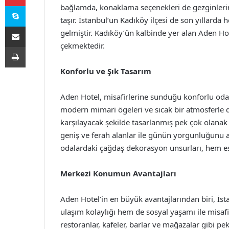
Skype
bağlamda, konaklama seçenekleri de gezginlerin
taşır. İstanbul’un Kadıköy ilçesi de son yıllarda 
E-Posta ile paylaş
gelmiştir. Kadıköy’ün kalbinde yer alan Aden H
çekmektedir.
Yazdır
Konforlu ve Şık Tasarım
Aden Hotel, misafirlerine sunduğu konforlu odalar
modern mimari ögeleri ve sıcak bir atmosferle do
karşılayacak şekilde tasarlanmış pek çok olanak b
geniş ve ferah alanlar ile günün yorgunluğunu at
odalardaki çağdaş dekorasyon unsurları, hem est
Merkezi Konumun Avantajları
Aden Hotel’in en büyük avantajlarından biri, İst
ulaşım kolaylığı hem de sosyal yaşamı ile misafi
restoranlar, kafeler, barlar ve mağazalar gibi 