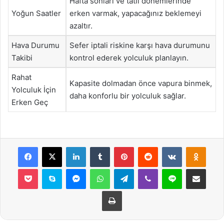
Hafta sonları ve tatil dönemlerinde
Yoğun Saatler
erken varmak, yapacağınız beklemeyi
azaltır.
Hava Durumu
Sefer iptali riskine karşı hava durumunu
Takibi
kontrol ederek yolculuk planlayın.
Rahat
Kapasite dolmadan önce vapura binmek,
Yolculuk İçin
daha konforlu bir yolculuk sağlar.
Erken Geç
Facebook
X
LinkedIn
Tumblr
Pinterest
Reddit
VKontakte
Odnok
Pocket
Skype
Messenger
WhatsApp
Telegram
Viber
Line
E-Posta ile payla
Yazdır