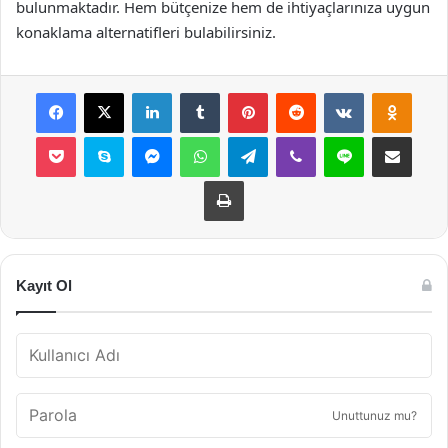
bulunmaktadır. Hem bütçenize hem de ihtiyaçlarınıza uygun
konaklama alternatifleri bulabilirsiniz.
Facebook
X
LinkedIn
Tumblr
Pinterest
Reddit
VKontakte
Odnok
Pocket
Skype
Messenger
WhatsApp
Telegram
Viber
Line
E-Posta ile payla
Yazdır
Kayıt Ol
Unuttunuz mu?